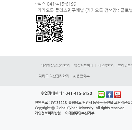
- 팩스 041-415-6199
- 카카오톡 플러스친구채널 (카카오톡 검색창 : 글
뇌기반상담심리학과
명상치료학과
뇌교육학과
브레인트
재테크·자산관리학과
AI융합학부
수업장애센터 :
041-415-6120
천안본교
: (우)31228 충청남도 천안시 동남구 목천읍 교천지산길 28
Copyright ⓒ
Global Cyber University.
All rights reserved.
개인정보처리방침
이메일무단수신거부