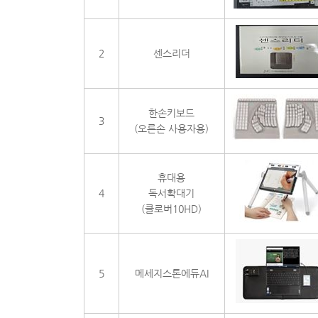
2
센스리더
한손키보드
3
(오른손 사용자용)
휴대용
4
독서확대기
(클로버10HD)
5
메세지스톤에듀AI