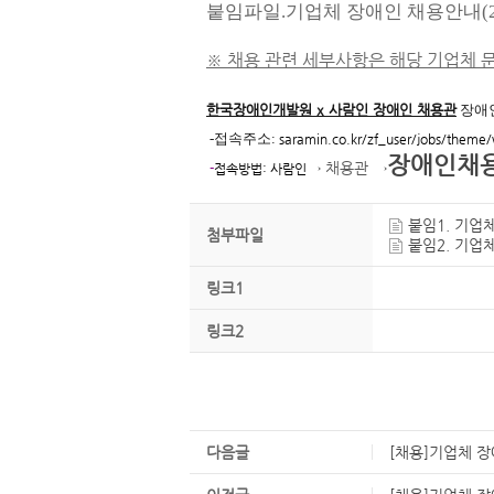
붙임파일.기업체 장애인 채용안내(2
※
채용 관련 세부사항은 해당 기업체 
한국장애인개발원 x 사람인 장애인 채용관
장애
-접속주소:
saramin.co.kr/zf_user/jobs/theme
장애인채
→ 채용관
→
-
접속방법: 사람인
붙임1. 기업체
첨부파일
붙임2. 기업체
링크1
링크2
다음글
[채용]기업체 장